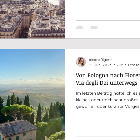
auf Eis gelegt und der Männerwe
Stadt der Liebe nach mir, welch 
wenigen Hauptstädte Europas, i
jeher habe ich immer gesagt, d
großen L
diedreißigerin
21. Juni 2025
6 Min. Lesezei
Von Bologna nach Florenz
Via degli Dei unterwegs
Im letzten Beitrag hatte ich es
kleines oder doch sehr großes
gewartet, aber kurz zur Vorges
ein paar Jahren eine Radtour 
damals von der Straße der Gö
ich ein paar Reiseblogs und Re