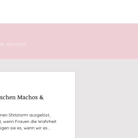
ENTDECKEN
DIE30ERIN
ner absoluten
wischen Machos &
einen Shitstorm ausgelöst,
, wenn Frauen die Wahrheit
en sie es, wenn wir es
nachdem ich das Daten wieder