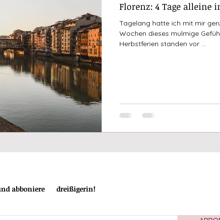
Florenz: 4 Tage alleine 
Tagelang hatte ich mit mir ger
Wochen dieses mulmige Gefühl
Herbstferien standen vor ...
 und abboniere
die
dreißigerin!
ABBO