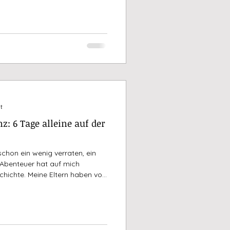
lt Adieu gesagt hatte, rief die
Ironie. Paris ist eine der sehr
n der ich noch nie war, seit
ass ich dort einmal mit meiner
t
: 6 Tage alleine auf der
 schon ein wenig verraten, ein
 Abenteuer hat auf mich
chichte. Meine Eltern haben vor
nach Florenz gemacht und mir
tter vorgeschwärmt, woraufhin
els …