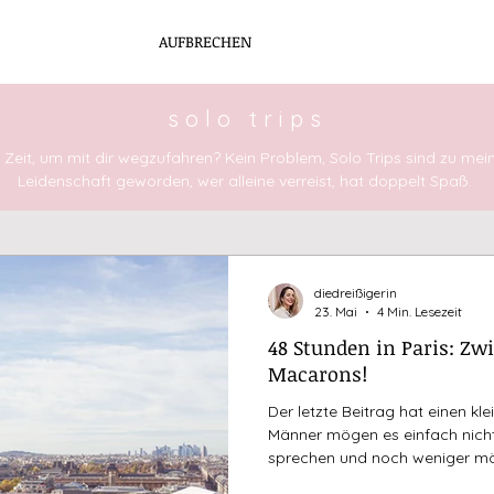
AUFBRECHEN
FÜHLEN
LEBEN
solo trips
Zeit, um mit dir wegzufahren? Kein Problem, Solo Trips sind zu mei
Leidenschaft geworden, wer alleine verreist, hat doppelt Spaß.
diedreißigerin
23. Mai
4 Min. Lesezeit
48 Stunden in Paris: Z
Macarons!
Der letzte Beitrag hat einen kl
Männer mögen es einfach nicht
sprechen und noch weniger mög
unfreundlich tun. Aber, naja, 