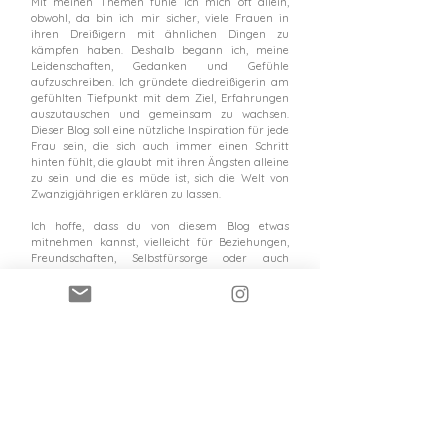
Mit meinen Themen fühle ich mich oft allein,
obwohl, da bin ich mir sicher, viele Frauen in
ihren Dreißigern mit ähnlichen Dingen zu
kämpfen haben. Deshalb begann ich, meine
Leidenschaften, Gedanken und Gefühle
aufzuschreiben. Ich gründete diedreißigerin am
gefühlten Tiefpunkt mit dem Ziel, Erfahrungen
auszutauschen und gemeinsam zu wachsen.
Dieser Blog soll eine nützliche Inspiration für jede
Frau sein, die sich auch immer einen Schritt
hinten fühlt, die glaubt mit ihren Ängsten alleine
zu sein und die es müde ist, sich die Welt von
Zwanzigjährigen erklären zu lassen.
Ich hoffe, dass du von diesem Blog etwas
mitnehmen kannst, vielleicht für Beziehungen,
Freundschaften, Selbstfürsorge oder auch
einfach für dein alltägliches Leben und dass du
ihn mit einem Lächeln im Gesicht verlässt im
Wissen, dass du nicht allein bist.
Verpasse keinen Beitrag und abboniere
die
dreißigerin!