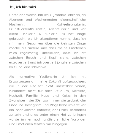
hi, ich bin miri
Unter der Woche bin ich Gymnasiallehrerin, an
Abenden und Wochenenden leidenschaftliche
Musikerin, Kaffeeliebhaberin,
Frühstücksenthusiastin, Abenteurerin und vor
allem Denkerin & Fühlerin. Es hat lange
gebraucht, bis ich akzeptieren konnte, dass ich
mir mehr Gedanken über die kleinsten Dinge
mache als andere und dass meine Emotionen
mich regelmäßig überlaufen, dass ich oft
zwischen Bauch und Kopf stehe, zwischen
extravertiert und introvertiert jongliere, zwischen
laut und leise schwanke.
Als normative Ypsilonerin bin ich mit
Erwartungen an meine Zukunft aufgewachsen,
die in der Realität nicht umsetzbar waren,
zumindest nicht für mich. Studium, Karriere,
Hochzeit, Familie, Haus und Katze in den
Zwanzigern, der 30er war immer die gedankliche
Deadline. Instagram und Blogs habe ich erst vor
ein paar Jahren entdeckt, der Druck besonders
zu sein und alles unter einen Hut zu bringen
wurde immer noch größer, ehrliche Vorbilder
und Emotionen fehlten mir hingegen.