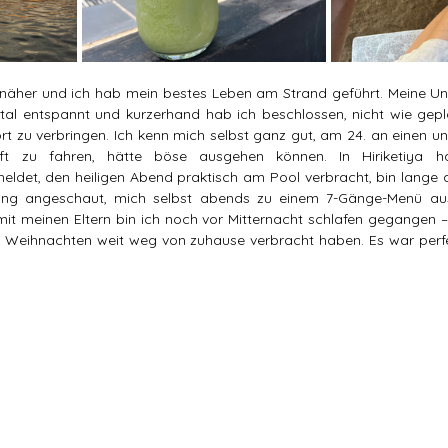
näher und ich hab mein bestes Leben am Strand geführt. Meine Unt
otal entspannt und kurzerhand hab ich beschlossen, nicht wie gepla
 zu verbringen. Ich kenn mich selbst ganz gut, am 24. an einen u
ft zu fahren, hätte böse ausgehen können. In Hiriketiya h
det, den heiligen Abend praktisch am Pool verbracht, bin lange a
ng angeschaut, mich selbst abends zu einem 7-Gänge-Menü aus
t meinen Eltern bin ich noch vor Mitternacht schlafen gegangen – 
e Weihnachten weit weg von zuhause verbracht haben. Es war perfe