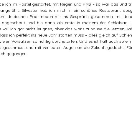
e ich im Hostel gestartet, mit Regen und PMS – so war das und tr
angefühlt. Silvester hab ich mich in ein schönes Restaurant ausge
inem deutschen Paar neben mir ins Gespräch gekommen, mit den
 angeschaut und bin dann als erste in meinem 6er Schlafsaal i
s will ich gar nicht leugnen, aber das war’s zuhause die letzten Ja
dass ich perfekt ins neue Jahr starten muss – alles gleich auf Schiene
ielen Vorsätzen so richtig durchstarten. Und es ist halt auch so ein
rd geschmust und mit verliebten Augen an die Zukunft gedacht. Fü
ich gegangen. 