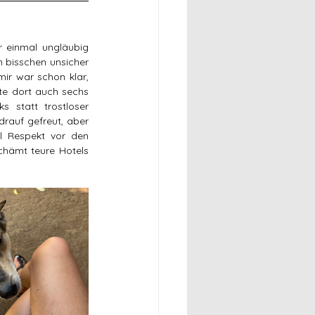
 einmal ungläubig 
n bisschen unsicher 
ir war schon klar, 
te dort auch sechs 
statt trostloser 
rauf gefreut, aber 
l Respekt vor den 
chämt teure Hotels 