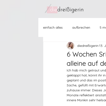
einfach alles
aufbrechen
5 mo
diedreißigerin
13. 
freundschaften
ich mit mir
6 Wochen Sri 
alleine auf d
then vs now
how to...
j
Ich hab mich getraut und 
geklappt hat, könnt ihr i
geplant und das im posit
Sache, gefüllt mit Erwar
zuhause immer. Dieses Jah
Monate reflektiert ansta
innere Monkin sehr heilsa