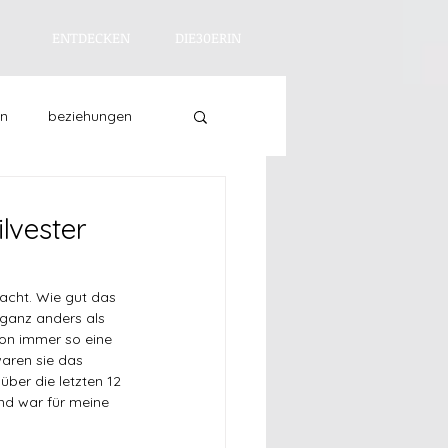
ENTDECKEN
DIE30ERIN
en
beziehungen
asein
entdecken
lvester
racht. Wie gut das 
 ganz anders als 
hon immer so eine 
aren sie das 
ber die letzten 12 
nd war für meine 