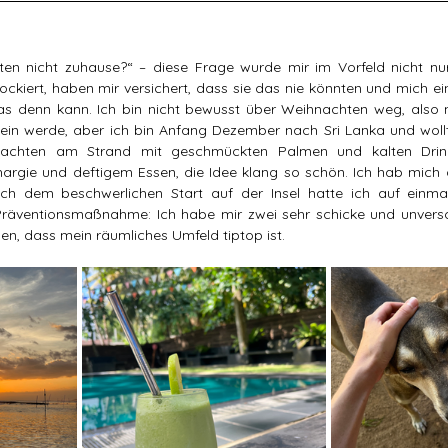
en nicht zuhause?“ – diese Frage wurde mir im Vorfeld nicht nur
ockiert, haben mir versichert, dass sie das nie könnten und mich ei
as denn kann. Ich bin nicht bewusst über Weihnachten weg, also m
sein werde, aber ich bin Anfang Dezember nach Sri Lanka und woll
achten am Strand mit geschmückten Palmen und kalten Drinks 
thargie und deftigem Essen, die Idee klang so schön. Ich hab mich d
h dem beschwerlichen Start auf der Insel hatte ich auf einma
i-Präventionsmaßnahme: Ich habe mir zwei sehr schicke und unvers
en, dass mein räumliches Umfeld tiptop ist.