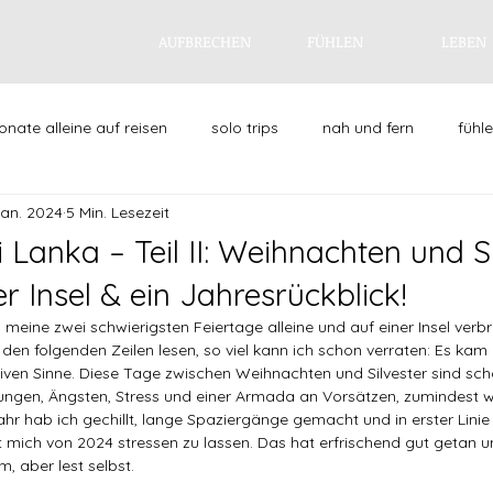
AUFBRECHEN
FÜHLEN
LEBEN
nate alleine auf reisen
solo trips
nah und fern
fühl
Jan. 2024
5 Min. Lesezeit
leben
failing feminist
alltagsgeschichten
singled
Lanka – Teil II: Weihnachten und Si
er Insel & ein Jahresrückblick!
etzt & immer lieblinge
meine zwei schwierigsten Feiertage alleine und auf einer Insel verb
n den folgenden Zeilen lesen, so viel kann ich schon verraten: Es kam
iven Sinne. Diese Tage zwischen Weihnachten und Silvester sind sc
tungen, Ängsten, Stress und einer Armada an Vorsätzen, zumindest w
r hab ich gechillt, lange Spaziergänge gemacht und in erster Linie ü
tt mich von 2024 stressen zu lassen. Das hat erfrischend gut getan u
m, aber lest selbst.