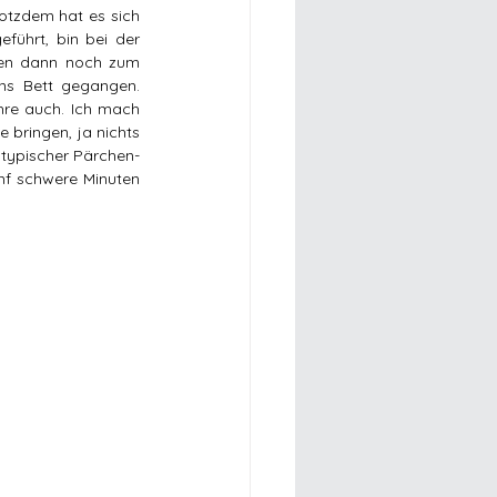
otzdem hat es sich 
führt, bin bei der 
en dann noch zum 
ns Bett gegangen. 
hre auch. Ich mach 
 bringen, ja nichts 
 typischer Pärchen-
nf schwere Minuten 