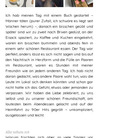
Ich hab meinen Tag mit einem Buch gestartet – 
Männer töten (purer Zufall, ich schwöre es liegt seit 
Wochen herum) –, danach ein bisschen geübt und 
später sind wir zu zweit nach Brixen gedüst, an der 
Eisack spaziert, zu Kaffee und Kuchen eingekehrt, 
waren ein bisschen bummeln und abends fein in 
einem sehr schönen Restaurant essen. Der Tag war 
perfekt, anders lässt es sich nicht sagen und bis auf 
den Nachtisch in Herzform und die Fülle an Paaren 
im Restaurant, waren es Stunden mit meiner 
Freundin wie an jedem anderen Tag. Ich hab nicht 
daran gedacht, was andere Paare wohl tun, was die 
Leute im Lokal sich denken könnten und schon gar 
nicht hatte ich das Gefühl, etwas oder jemanden zu 
verpassen. Wir haben die Liebe zelebriert, zu uns 
selbst und zu unserer schönen Freundschaft, am 
lautesten beim Abendessen gelacht und auf der 
Heimfahrt zu 90er Hits gegrölt – unkompliziert, 
ausgelassen und leicht.
Alle sehen rot
Warum fürchten sich aber so viele Singles vor 