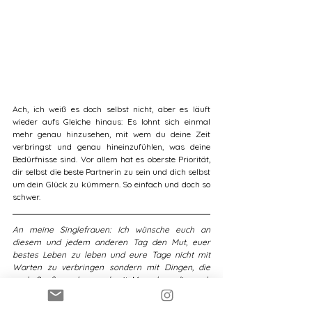
Ach, ich weiß es doch selbst nicht, aber es läuft 
wieder aufs Gleiche hinaus: Es lohnt sich einmal 
mehr genau hinzusehen, mit wem du deine Zeit 
verbringst und genau hineinzufühlen, was deine 
Bedürfnisse sind. Vor allem hat es oberste Priorität, 
dir selbst die beste Partnerin zu sein und dich selbst 
um dein Glück zu kümmern. So einfach und doch so 
schwer.
An meine Singlefrauen: Ich wünsche euch an 
diesem und jedem anderen Tag den Mut, euer 
bestes Leben zu leben und eure Tage nicht mit 
Warten zu verbringen sondern mit Dingen, die 
euch Spaß machen und mit Menschen die euch 
wohlig fühlen lassen. Und mit dem Wissen, dass 
jede dritte Ehe in Österreich geschieden wird. Just 