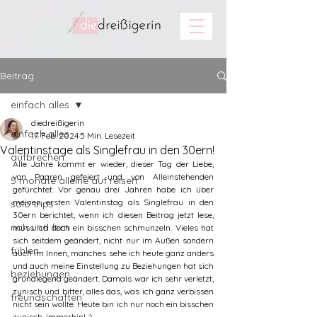
Beitrag
einfach alles
diedreißigerin
einfach alles
17. Feb. 2024
5 Min. Lesezeit
Valentinstage als Singlefrau in den 30ern!
aufbrechen
Alle Jahre kommt er wieder, dieser Tag der Liebe, 
von Paaren gefeiert und von Alleinstehenden 
5 monate alleine auf reisen
gefürchtet. Vor genau drei Jahren habe ich über 
meinen ersten Valentinstag als Singlefrau in den 
solo trips
30ern berichtet, wenn ich diesen Beitrag jetzt lese, 
nah und fern
muss ich doch ein bisschen schmunzeln. Vieles hat 
sich seitdem geändert, nicht nur im Außen sondern 
fühlen
auch im Innen, manches sehe ich heute ganz anders 
und auch meine Einstellung zu Beziehungen hat sich 
beziehungen
grundlegend geändert. Damals war ich sehr verletzt, 
zynisch und bitter, alles das, was ich ganz verbissen 
freundschaften
nicht sein wollte. Heute bin ich nur noch ein bisschen 
zynisch, immerhin! :)