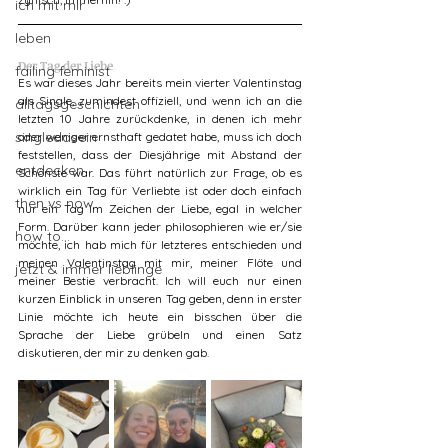
ich mit mir
leben
Der Tag der Liebe
failing feminist
Es war dieses Jahr bereits mein vierter Valentinstag 
als Single, zumindest offiziell, und wenn ich an die 
alltagsgeschichten
letzten 10 Jahre zurückdenke, in denen ich mehr 
singledasein
oder weniger ernsthaft gedatet habe, muss ich doch 
feststellen, dass der Diesjährige mit Abstand der 
entdecken
Schönste war. Das führt natürlich zur Frage, ob es 
wirklich ein Tag für Verliebte ist oder doch einfach 
then vs now
nur ein Tag im Zeichen der Liebe, egal in welcher 
Form. Darüber kann jeder philosophieren wie er/sie 
how to...
möchte, ich hab mich für letzteres entschieden und 
meinen Valentinstag mit mir, meiner Flöte und 
jetzt & immer lieblinge
meiner Bestie verbracht. Ich will euch nur einen 
kurzen Einblick in unseren Tag geben, denn in erster 
Linie möchte ich heute ein bisschen über die 
Sprache der Liebe grübeln und einen Satz 
diskutieren, der mir zu denken gab.