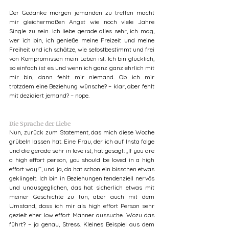
Der Gedanke morgen jemanden zu treffen macht 
mir gleichermaßen Angst wie noch viele Jahre 
Single zu sein. Ich liebe gerade alles sehr, ich mag, 
wer ich bin, ich genieße meine Freizeit und meine 
Freiheit und ich schätze, wie selbstbestimmt und frei 
von Kompromissen mein Leben ist. Ich bin glücklich, 
so einfach ist es und wenn ich ganz ganz ehrlich mit 
mir bin, dann fehlt mir niemand. Ob ich mir 
trotzdem eine Beziehung wünsche? – klar, aber fehlt 
mit dezidiert jemand? – nope.    
Die Sprache der Liebe
Nun, zurück zum Statement, das mich diese Woche 
grübeln lassen hat. Eine Frau, der ich auf Insta folge 
und die gerade sehr in love ist, hat gesagt: „If you are 
a high effort person, you should be loved in a high 
effort way!“, und ja, da hat schon ein bisschen etwas 
geklingelt. Ich bin in Beziehungen tendenziell nervös 
und unausgeglichen, das hat sicherlich etwas mit 
meiner Geschichte zu tun, aber auch mit dem 
Umstand, dass ich mir als high effort Person sehr 
gezielt eher low effort Männer aussuche. Wozu das 
führt? – ja genau, Stress. Kleines Beispiel aus dem 