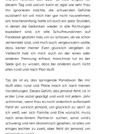
diesem Tag und warum kann er, egal wie sehr frau 
ihn ignorieren möchte, die schwersten Gefühle 
auslösen? Ich will mich hier gar nicht rausnehmen, 
am Wochenanfang hatte ich auch ein paar Stunden, 
in denen die Gedanken wieder in alle Richtungen 
explodiert sind, ich alte Schulfreundinnen auf 
Facebook gestalkt hab, um zu schauen, ob sie schon 
verheiratet sind, und mich auch vergewissern wollte, 
dass keiner meiner Exen glücklich vergeben ist. 
Vielleicht hab ich mich auch an der einen oder 
anderen Trennung erfreut, manchmal tut es der 
Seele gut zu wissen, dass bei anderen auch nicht 
alles rund und nach Plan läuft.
Tja, da ist es, das springende Parodoxon: Bei mir 
läuft alles rund und Pläne mach ich nach meinen 
Vorstellungen. Dieses Gefühl, das jemand fehlt, ist in 
erster Linie sozial geprägt und wird mit jedem Jahr 
schlimmer, wenn frau es nicht ordentlich aufbröselt! 
Fehlt dir wirklich jemand, um glücklich zu sein? Ja 
ich weiß, wer sich Familie und Ehe wünscht, muss 
nach einer/einem Partner:in suchen, sonst wird’s 
schwierig und rein ökonomisch gesehen, ist alles um 
einiges leichter zu zweit, aber fehlt dir jemand, um 
glücklich zu sein?