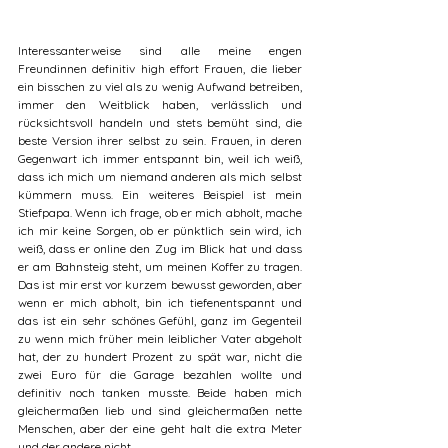
Interessanterweise sind alle meine engen 
Freundinnen definitiv high effort Frauen, die lieber 
ein bisschen zu viel als zu wenig Aufwand betreiben, 
immer den Weitblick haben, verlässlich und 
rücksichtsvoll handeln und stets bemüht sind, die 
beste Version ihrer selbst zu sein. Frauen, in deren 
Gegenwart ich immer entspannt bin, weil ich weiß, 
dass ich mich um niemand anderen als mich selbst 
kümmern muss. Ein weiteres Beispiel ist mein 
Stiefpapa. Wenn ich frage, ob er mich abholt, mache 
ich mir keine Sorgen, ob er pünktlich sein wird, ich 
weiß, dass er online den Zug im Blick hat und dass 
er am Bahnsteig steht, um meinen Koffer zu tragen. 
Das ist mir erst vor kurzem bewusst geworden, aber 
wenn er mich abholt, bin ich tiefenentspannt und 
das ist ein sehr schönes Gefühl, ganz im Gegenteil 
zu wenn mich früher mein leiblicher Vater abgeholt 
hat, der zu hundert Prozent zu spät war, nicht die 
zwei Euro für die Garage bezahlen wollte und 
definitiv noch tanken musste. Beide haben mich 
gleichermaßen lieb und sind gleichermaßen nette 
Menschen, aber der eine geht halt die extra Meter 
und der andere nicht.