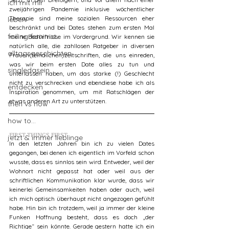
ich mit mir
zweijährigen Pandemie inklusive wöchentlicher 
Therapie sind meine sozialen Ressourcen eher 
leben
beschränkt und bei Dates stehen zum ersten Mal 
failing feminist
meine Bedürfnisse im Vordergrund. Wir kennen sie 
natürlich alle, die zahllosen Ratgeber in diversen 
alltagsgeschichten
Frauen(feindlichen)zeitschriften, die uns einreden, 
was wir beim ersten Date alles zu tun und 
singledasein
unterlassen haben, um das starke (!) Geschlecht 
nicht zu verschrecken und ebendiese habe ich als 
entdecken
Inspiration genommen, um mit Ratschlägen der 
etwas anderen Art zu unterstützen. 
then vs now
how to...
FIRST THINGS FIRST
jetzt & immer lieblinge
In den letzten Jahren bin ich zu vielen Dates 
gegangen, bei denen ich eigentlich im Vorfeld schon 
wusste, dass es sinnlos sein wird. Entweder, weil der 
Wohnort nicht gepasst hat oder weil aus der 
schriftlichen Kommunikation klar wurde, dass wir 
keinerlei Gemeinsamkeiten haben oder auch, weil 
ich mich optisch überhaupt nicht angezogen gefühlt 
habe. Hin bin ich trotzdem, weil ja immer der kleine 
Funken Hoffnung besteht, dass es doch „der 
Richtige“ sein könnte. Gerade gestern hatte ich ein 