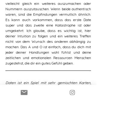
vielleicht gleich ein weiteres auszumachen oder 
Nummern auszutauschen. Wenn beide authentisch 
waren, sind die Empfindungen vermutlich ähnlich. 
Es kann auch vorkommen, dass das erste Date 
super und das zweite eine Katastrophe ist oder 
umgekehrt. Ich glaube, dass es wichtig ist, hier 
deiner Intuition zu folgen und ein weiteres Treffen 
nicht von dem Wunsch des anderen abhängig zu 
machen. Das A und O ist einfach, dass du dich mit 
jeder deiner Handlungen wohl fühlst und deine 
zeitlichen und emotionalen Ressourcen Menschen 
zugestehst, die dir ein gutes Gefühl geben.  
Daten ist ein Spiel mit sehr gemischten Karten, 
manchmal wird’s schön, manchmal recht 
unangenehm, aber ohne Treffen lernt frau eben 
niemanden kennen. Ich hatte jetzt wieder ein paar 
Flops, so ist es halt, trotzdem mach ich weiter und 
seh das Ganze mit einer ordentlichen Portion 
Humor. 
Im Moment sitze ich am Feiertag auf meinem 
Balkon, die Sonne scheint auf meine Füße, es ist 