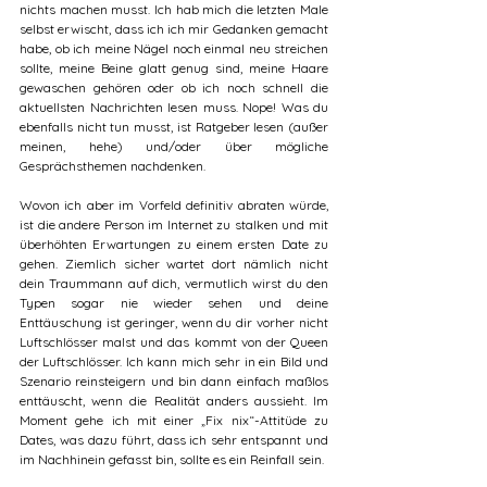
nichts machen musst. Ich hab mich die letzten Male 
selbst erwischt, dass ich ich mir Gedanken gemacht 
habe, ob ich meine Nägel noch einmal neu streichen 
sollte, meine Beine glatt genug sind, meine Haare 
gewaschen gehören oder ob ich noch schnell die 
aktuellsten Nachrichten lesen muss. Nope! Was du 
ebenfalls nicht tun musst, ist Ratgeber lesen (außer 
meinen, hehe) und/oder über mögliche 
Gesprächsthemen nachdenken. 
Wovon ich aber im Vorfeld definitiv abraten würde, 
ist die andere Person im Internet zu stalken und mit 
überhöhten Erwartungen zu einem ersten Date zu 
gehen. Ziemlich sicher wartet dort nämlich nicht 
dein Traummann auf dich, vermutlich wirst du den 
Typen sogar nie wieder sehen und deine 
Enttäuschung ist geringer, wenn du dir vorher nicht 
Luftschlösser malst und das kommt von der Queen 
der Luftschlösser. Ich kann mich sehr in ein Bild und 
Szenario reinsteigern und bin dann einfach maßlos 
enttäuscht, wenn die Realität anders aussieht. Im 
Moment gehe ich mit einer „Fix nix“-Attitüde zu 
Dates, was dazu führt, dass ich sehr entspannt und 
im Nachhinein gefasst bin, sollte es ein Reinfall sein.     