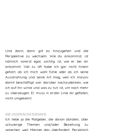
Und dann, dann gilt es hinzugehen und die 
Perspektive zu wechseln. Wie du ankommst, ist 
nämlich vorerst egal, wichtig ist, wie er bei dir 
ankommt. Viel zu oft habe ich gar nicht hinein 
gehört, ob ich mich wohl fühle oder ob ich seine 
Ausstrahlung und seine Art mag, weil ich massiv 
damit beschäftigt war darüber nachzudenken, wie 
ich auf ihn wirke und was zu tun ist, um noch mehr 
zu überzeugen. Er muss in erster Linie dir gefallen, 
nicht umgekehrt.
DIE GESPRÄCHSTHEMEN
Ich liebe ja die Ratgeber, die davon abraten, über 
schwierige Themen und/oder Beziehung zu 
sprechen, weil Männer das überfordert. Persönlich 