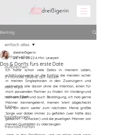
Beitrag
einfach alles
diedreißigerin
einfach alles
28. Mai 2022
6 Min. Lesezeit
Dos & Don'ts fürs erste Date
aufbrechen
Ich hatte schon viele Dates in meinem Leben, 
schätzungsweise an die fünfzig, die meisten sicher 
5 monate alleine auf reisen
in meinen Singlephasen in den Zwanzigern und 
vermutlich alle davon ohne die Intention, einen für 
solo trips
mich passenden Partner zu finden. Im Vordergrund 
nah und fern
standen Spaß und auch Bestätigung, ich hab gerne 
Männer kennengelernt, meinen Wert abgecheckt 
fühlen
und bin dann weiter zum nächsten. Meine größte 
Sorge war dabei immer zu gefallen (wer hätte das 
beziehungen
gedacht? – Schocker) und die jeweiligen Männer von 
meinen Qualitäten zu überzeugen. 
freundschaften
Jetzt, in den Dreißigern, und vor allem nach einer 