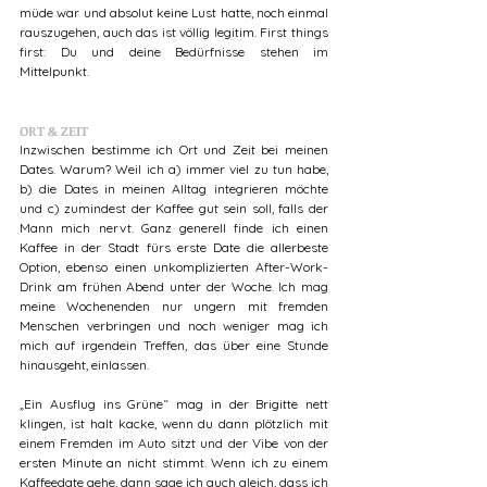
müde war und absolut keine Lust hatte, noch einmal 
rauszugehen, auch das ist völlig legitim. First things 
first: Du und deine Bedürfnisse stehen im 
Mittelpunkt. 
ORT & ZEIT
Inzwischen bestimme ich Ort und Zeit bei meinen 
Dates. Warum? Weil ich a) immer viel zu tun habe, 
b) die Dates in meinen Alltag integrieren möchte 
und c) zumindest der Kaffee gut sein soll, falls der 
Mann mich nervt. Ganz generell finde ich einen 
Kaffee in der Stadt fürs erste Date die allerbeste 
Option, ebenso einen unkomplizierten After-Work-
Drink am frühen Abend unter der Woche. Ich mag 
meine Wochenenden nur ungern mit fremden 
Menschen verbringen und noch weniger mag ich 
mich auf irgendein Treffen, das über eine Stunde 
hinausgeht, einlassen. 
„Ein Ausflug ins Grüne“ mag in der Brigitte nett 
klingen, ist halt kacke, wenn du dann plötzlich mit 
einem Fremden im Auto sitzt und der Vibe von der 
ersten Minute an nicht stimmt. Wenn ich zu einem 
Kaffeedate gehe, dann sage ich auch gleich, dass ich 