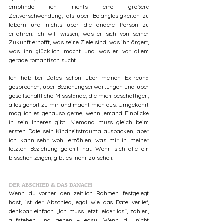
empfinde ich nichts eine größere 
Zeitverschwendung, als über Belanglosigkeiten zu 
labern und nichts über die andere Person zu 
erfahren. Ich will wissen, was er sich von seiner 
Zukunft erhofft, was seine Ziele sind, was ihn ärgert, 
was ihn glücklich macht und was er vor allem 
gerade romantisch sucht. 
Ich hab bei Dates schon über meinen Exfreund 
gesprochen, über Beziehungserwartungen und über 
gesellschaftliche Missstände, die mich beschäftigen, 
alles gehört zu mir und macht mich aus. Umgekehrt 
mag ich es genauso gerne, wenn jemand Einblicke 
in sein Inneres gibt. Niemand muss gleich beim 
ersten Date sein Kindheitstrauma auspacken, aber 
ich kann sehr wohl erzählen, was mir in meiner 
letzten Beziehung gefehlt hat. Wenn sich alle ein 
bisschen zeigen, gibt es mehr zu sehen. 
DER ABSCHIED & DAS DANACH
Wenn du vorher den zeitlich Rahmen festgelegt 
hast, ist der Abschied, egal wie das Date verlief, 
denkbar einfach. „Ich muss jetzt leider los“, zahlen, 
aufstehen und gehen – easy. Wenn du nicht 