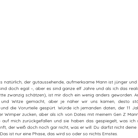
s natürlich, der gutaussehende, aufmerksame Mann ist jünger und jet
ind doch egal –, aber es sind ganze elf Jahre und als ich das reali
itte zwanzig schätzen), ist mir doch ein wenig anders geworden. A
nd Witze gemacht, aber je näher wir uns kamen, desto stär
 und die Vorurteile gespürt. Würde ich jemanden daten, der 11 Jahr
r Wimper zucken, aber als ich von Dates mit meinem Gen Z Mann e
 auf mich zurückgefallen und sie haben das gespiegelt, was ich m
ft, der weiß doch noch gar nicht, was er will. Du darfst nicht deine
 Das ist nur eine Phase, das wird so oder so nichts Ernstes.