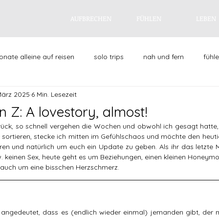
AUFBRECHEN
FÜHLEN
LEBEN
nate alleine auf reisen
solo trips
nah und fern
fühl
März 2025
6 Min. Lesezeit
leben
failing feminist
alltagsgeschichten
singled
 Z: A lovestory, almost!
zurück, so schnell vergehen die Wochen und obwohl ich gesagt hatte, 
etzt & immer lieblinge
u sortieren, stecke ich mitten im Gefühlschaos und möchte den heutig
eren und natürlich um euch ein Update zu geben. Als ihr das letzte M
 keinen Sex, heute geht es um Beziehungen, einen kleinen Honeymoon 
 auch um eine bisschen Herzschmerz.
angedeutet, dass es (endlich wieder einmal) jemanden gibt, der mic