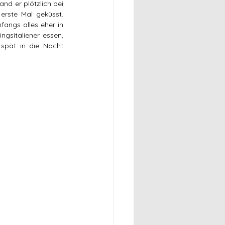
nd er plötzlich bei 
rste Mal geküsst. 
fangs alles eher in 
gsitaliener essen, 
pät in die Nacht 