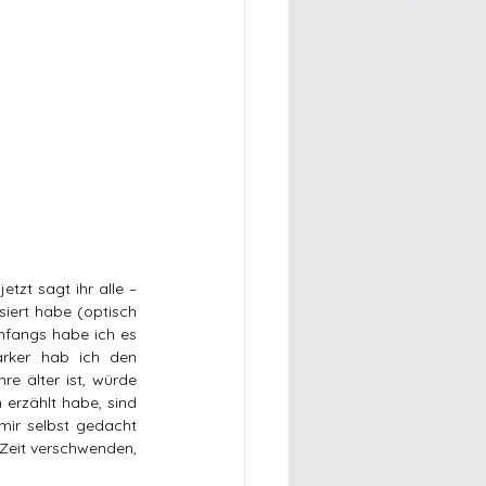
zt sagt ihr alle – 
siert habe (optisch 
nfangs habe ich es 
ker hab ich den 
e älter ist, würde 
rzählt habe, sind 
ir selbst gedacht 
 Zeit verschwenden, 