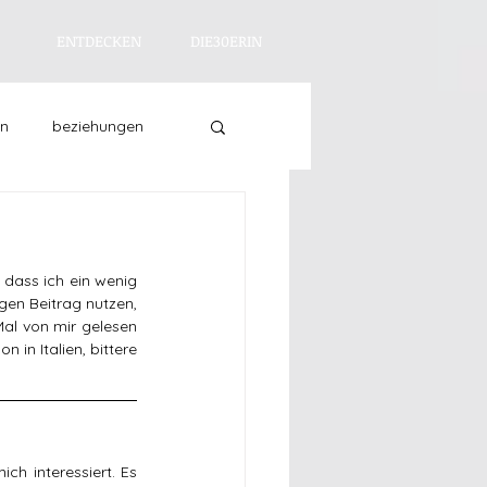
ENTDECKEN
DIE30ERIN
en
beziehungen
asein
entdecken
dass ich ein wenig 
en Beitrag nutzen, 
al von mir gelesen 
in Italien, bittere 
h interessiert. Es 