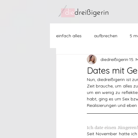
einfach alles
aufbrechen
5 mo
diedreißigerin
15. 
freundschaften
ich mit mir
Dates mit Gen
Nun, diedreißigerin ist 
then vs now
how to...
j
Zeit brauche, um alles z
um ein wenig zu reflekti
habt, ging es um Sex bzw.
Realisierungen und eben
Ich date einen Jüngeren!
Seit November hatte ich 