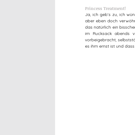
Princess Treatment!
Ja, ich geb’s zu, ich wü
aber eben doch verwöhnt,
das natürlich ein bissch
im Rucksack abends vo
vorbeigebracht, selbstst
es ihm ernst ist und dass