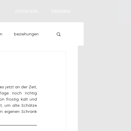
ENTDECKEN
DIE30ERIN
en
beziehungen
asein
entdecken
s jetzt an der Zeit, 
age noch richtig 
n frostig kalt und 
t, um alte Schätze 
m eigenen Schrank 