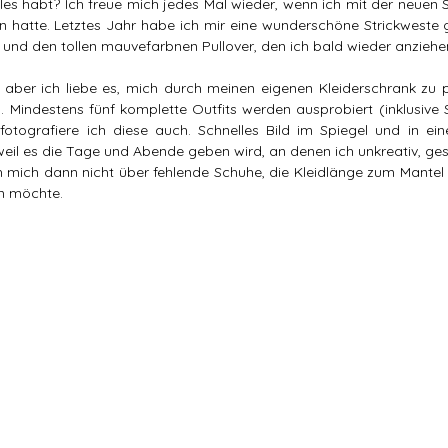
lles habt? Ich freue mich jedes Mal wieder, wenn ich mit der neuen Sa
 hatte. Letztes Jahr habe ich mir eine wunderschöne Strickweste ge
 und den tollen mauvefarbnen Pullover, den ich bald wieder anziehe
 aber ich liebe es, mich durch meinen eigenen Kleiderschrank zu 
 Mindestens fünf komplette Outfits werden ausprobiert (inklusive 
fotografiere ich diese auch. Schnelles Bild im Spiegel und in ei
il es die Tage und Abende geben wird, an denen ich unkreativ, gest
h mich dann nicht über fehlende Schuhe, die Kleidlänge zum Mantel 
n möchte. 