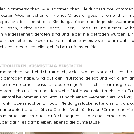
den Sommersachen. Alle sommerlichen Kleidungsstücke kommen a
 letzten Wochen schon ein kleines Chaos eingeschlichen und ich mö
egorisiere ich zuerst alle Kleidungsstücke und lege sie zusamme
ze Hosen, leichte lange Hosen, Blusen, Jumpsuits und Kleider. So hab
in Vergessenheit geraten sind und leider nie getragen wurden. Ei
urchzusehen ist zwar mühsam, aber ein- bis zweimal im Jahr loh
chzieht, desto schneller geht’s beim nächsten Mal.
NTROLLIEREN, AUSMISTEN & VERSTAUEN
rsachen. Seid ehrlich mit euch, vieles was ihr vor euch seht, hattet
 getragen habe, wird auf den Prüfstand gelegt und vor allem anpr
 beim Einräumen, dass ich das orange Shirt nicht mehr mag, das b
r komisch aussieht und das weite Stoffhosen nicht mehr mein Fall
 einmal bekommen und jetzt ist nach einem weiteren Versuch klar, da
rank haben möchte. Ein paar Kleidungsstücke hatte ich nicht an, ob
 anprobiert und ich überprüfe den Wohlfühlfaktor. Für manche Klei
manchmal bin ich auch einfach bequem und ziehe immer das Glei
uper darin, es darf bleiben, ebenso die bunte Bluse. 