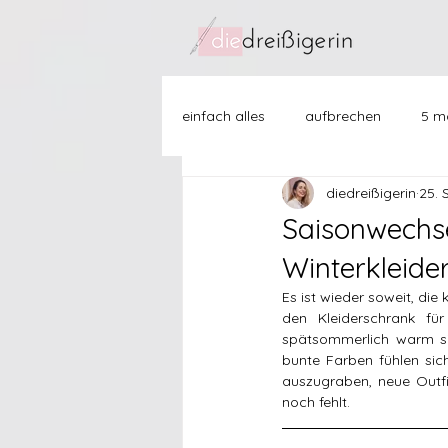
einfach alles
aufbrechen
5 mo
diedreißigerin
25. 
freundschaften
ich mit mir
Saisonwechse
Winterkleide
then vs now
how to...
j
Es ist wieder soweit, die 
den Kleiderschrank fü
spätsommerlich warm sin
bunte Farben fühlen sic
auszugraben, neue Outfi
noch fehlt. 