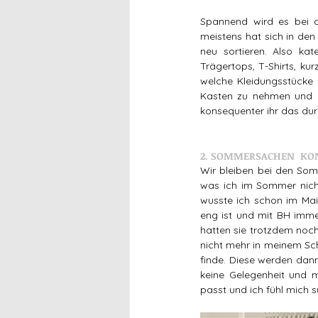
Spannend wird es bei 
meistens hat sich in den
neu sortieren. Also kat
Trägertops, T-Shirts, kur
welche Kleidungsstücke 
Kasten zu nehmen und d
konsequenter ihr das dur
2. SOMMERSACHEN  KO
Wir bleiben bei den Somme
was ich im Sommer nicht
wusste ich schon im Mai
eng ist und mit BH imme
hatten sie trotzdem noch
nicht mehr in meinem Sch
finde. Diese werden dann
keine Gelegenheit und 
passt und ich fühl mich s