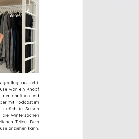
gepflegt aussieht. 
use war ein Knopf 
n, neu annähen und 
ber mit Podcast im 
ls nächste Saison 
r die Wintersachen 
chen Teilen. Dein 
zukünftiges Ich wird es dir danken, wenn es im Frühling ohne Frustration die saubere glatte Bluse anziehen kann. 