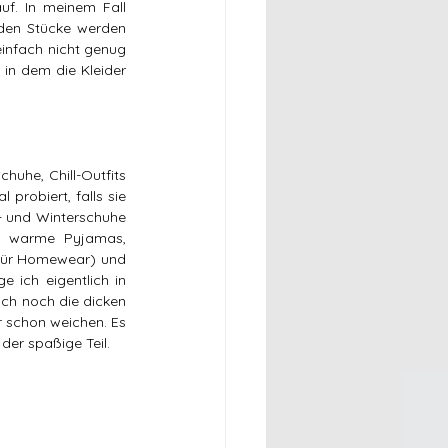
f. In meinem Fall 
nden Stücke werden 
einfach nicht genug 
in dem die Kleider 
uhe, Chill-Outfits 
robiert, falls sie 
- und Winterschuhe 
h warme Pyjamas, 
für Homewear) und 
 ich eigentlich in 
ich noch die dicken 
 schon weichen. Es 
der spaßige Teil.