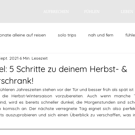
AUFBRECHEN
FÜHLEN
LEBEN
nate alleine auf reisen
solo trips
nah und fern
fühl
Sept. 2021
6 Min. Lesezeit
leben
failing feminist
alltagsgeschichten
singled
l: 5 Schritte zu deinem Herbst- &
rschrank!
etzt & immer lieblinge
kühleren Jahreszeiten stehen vor der Tür und besser früh als spät ist e
r die Herbst-Wintersaison vorzubereiten. Auch wenn manche T
d, wird es bereits schneller dunkel, die Morgenstunden sind scho
h komisch an. Der nächste verregnete Tag eignet sich also perfek
ts auszuprobieren und sich einen Überblick zu verschaffen, was i