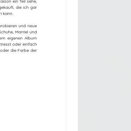
ison ein Teil sehe, 
kauft, die ich gar 
n kann. 
probieren und neue 
Schuhe, Mantel und 
nem eigenen Album 
resst oder einfach 
oder die Farbe der 