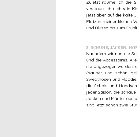
Zuletzt räume ich die 
verstaue ich nichts in K
jetzt aber auf die kalte 
Platz in meiner kleinen 
und Blusen bis zum Frühli
3. SCHUHE, JACKEN, H
Nachdem wir nun die Somm
und die Accessoires. All
nie angezogen wurden, un
(sauber und schön gel
Sweathosen und Hoodies 
die Schals und Handschuh
jeder Saison, die schaue 
Jacken und Mäntel aus de
sind jetzt schon zwei Stu