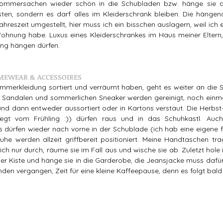
Sommersachen wieder schön in die Schubladen bzw. hänge sie au
isten, sondern es darf alles im Kleiderschrank bleiben. Die hänge
Jahreszeit umgestellt, hier muss ich ein bisschen auslagern, weil ich 
Wohnung habe. Luxus eines Kleiderschrankes im Haus meiner Eltern, 
ng hängen dürfen.   
OMEWEAR & ACCESSOIRES
erkleidung sortiert und verräumt haben, geht es weiter an die Sch
e Sandalen und sommerlichen Sneaker werden gereinigt, noch einmal p
d dann entweder aussortiert oder in Kartons verstaut. Die Herbst
egt vom Frühling :)) dürfen raus und in das Schuhkastl. Auc
dürfen wieder nach vorne in der Schublade (ich hab eine eigene 
e werden allzeit griffbereit positioniert. Meine Handtaschen trage
ich nur durch, räume sie im Fall aus und wische sie ab. Zuletzt hole 
r Kiste und hänge sie in die Garderobe, die Jeansjacke muss dafür
nden vergangen, Zeit für eine kleine Kaffeepause, denn es folgt bald 