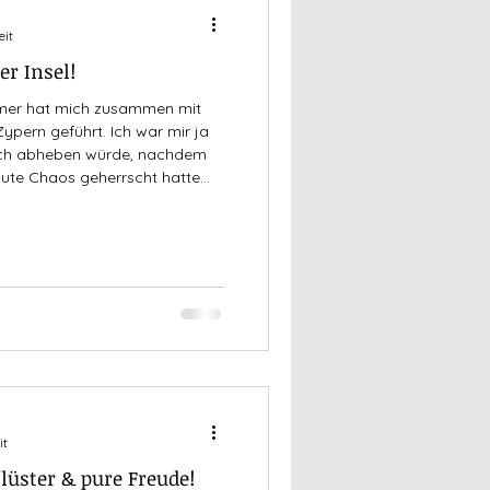
eit
r Insel!
mmer hat mich zusammen mit
ypern geführt. Ich war mir ja
klich abheben würde, nachdem
lute Chaos geherrscht hatte
 worden waren, aber wir hatten
angen Zugfahrt und einem
f der Insel an. In diesem Urlaub
g schöne Zeit mit meiner Bestie,
it
lüster & pure Freude!