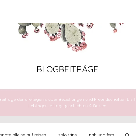
AUFBRECHEN
FÜHLEN
LEBEN
BLOGBEITRÄGE
 Beiträge der dreißigerin, über Beziehungen und Freundschaften bis h
Lieblingen, Alltagsgeschichten & Reisen.
nate alleine auf reisen
solo trips
nah und fern