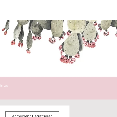
ENTDECKEN
DIE30ERIN
in zu
Anmelden/ Registrieren