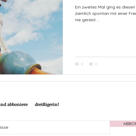
Ein zweites Mal ging es dies
ziemlich spontan mit einer Fre
nie gereist ...
 und abboniere
die
dreißigerin!
ABBO