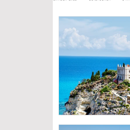
fühlen
beziehungen
fre
failing feminist
alltagsgeschi
how to...
jetzt & immer liebli