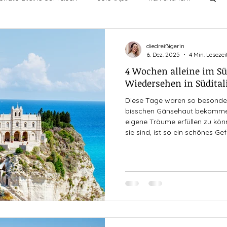
undschaften
ich mit mir
leben
diedreißigerin
6. Dez. 2025
4 Min. Lesezei
4 Wochen alleine im Sü
chten
singledasein
entdecken
then vs now
Wiedersehen in Südital
Diese Tage waren so besonder
bisschen Gänsehaut bekomme,
nge
eigene Träume erfüllen zu könn
sie sind, ist so ein schönes Ge
froh, dass ...