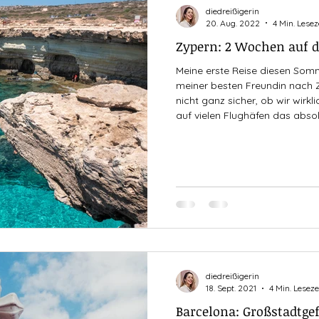
diedreißigerin
20. Aug. 2022
4 Min. Lesez
Zypern: 2 Wochen auf de
Meine erste Reise diesen So
meiner besten Freundin nach Z
nicht ganz sicher, ob wir wir
auf vielen Flughäfen das abso
und unzählige Flüge storniert
Glück und kamen nach einer l
vergleichsweise kurzen Flug au
hatte ich nicht nur eine richti
sondern war
diedreißigerin
18. Sept. 2021
4 Min. Leseze
Barcelona: Großstadtgef