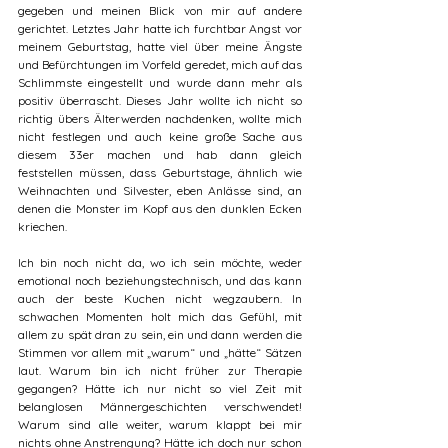
gegeben und meinen Blick von mir auf andere 
gerichtet. Letztes Jahr hatte ich furchtbar Angst vor 
meinem Geburtstag, hatte viel über meine Ängste 
und Befürchtungen im Vorfeld geredet, mich auf das 
Schlimmste eingestellt und wurde dann mehr als 
positiv überrascht. Dieses Jahr wollte ich nicht so 
richtig übers Älterwerden nachdenken, wollte mich 
nicht festlegen und auch keine große Sache aus 
diesem 33er machen und hab dann gleich 
feststellen müssen, dass Geburtstage, ähnlich wie 
Weihnachten und Silvester, eben Anlässe sind, an 
denen die Monster im Kopf aus den dunklen Ecken 
kriechen. 
Ich bin noch nicht da, wo ich sein möchte, weder 
emotional noch beziehungstechnisch, und das kann 
auch der beste Kuchen nicht wegzaubern. In 
schwachen Momenten holt mich das Gefühl, mit 
allem zu spät dran zu sein, ein und dann werden die 
Stimmen vor allem mit „warum“ und „hätte“ Sätzen 
laut. Warum bin ich nicht früher zur Therapie 
gegangen? Hätte ich nur nicht so viel Zeit mit 
belanglosen Männergeschichten verschwendet! 
Warum sind alle weiter, warum klappt bei mir 
nichts ohne Anstrengung? Hätte ich doch nur schon 