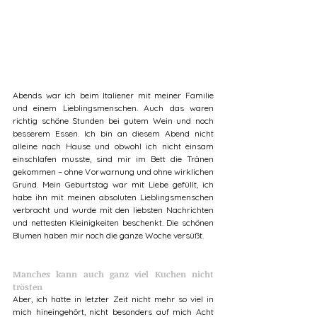
Abends war ich beim Italiener mit meiner Familie 
und einem Lieblingsmenschen. Auch das waren 
richtig schöne Stunden bei gutem Wein und noch 
besserem Essen. Ich bin an diesem Abend nicht 
alleine nach Hause und obwohl ich nicht einsam 
einschlafen musste, sind mir im Bett die Tränen 
gekommen – ohne Vorwarnung und ohne wirklichen 
Grund. Mein Geburtstag war mit Liebe gefüllt, ich 
habe ihn mit meinen absoluten Lieblingsmenschen 
verbracht und wurde mit den liebsten Nachrichten 
und nettesten Kleinigkeiten beschenkt. Die schönen 
Blumen haben mir noch die ganze Woche versüßt.
Manches kann auch ganz viel Kuchen nicht 
trösten
Aber, ich hatte in letzter Zeit nicht mehr so viel in 
mich hineingehört, nicht besonders auf mich Acht 