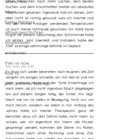
ich mit mir
lieben Menschen, noch mehr Lachen, dem besten 
Kuchen und dem traumhaften Wetter ein absolutes 
leben
Träumchen gewesen. Irgendwie hab ich dieses Jahr 
aber nicht so richtig gewusst, was ich möchte und 
failing feminist
mit den immer frostiger werdenden Temperaturen 
ist auch meine Vorfreude gesunken. Ich hatte keine 
alltagsgeschichten
Angst vor diesem Geburtstag, das Schlimmste hatte 
ich letztes Jahr überlebt, und trotzdem hatte der 
singledasein
33er so einige wehmütige Gefühle im Gepäck.
entdecken
then vs now
Die Zeit, die Zeit
Es lässt sich weder bestreiten noch leugnen, die Zeit 
how to...
vergeht um einiges schneller, als mir lieb ist und mit 
jeder weiteren Kerze auf der Torte hinterfrage ich 
jetzt & immer lieblinge
noch mehr, ob ich nicht irgendwo falsch abgebogen 
bin auf diesem langen Weg, der hinter mir liegt. 
Nach wie vor ist vieles in Bewegung, nicht nur um 
mich herum, sondern vor allem in mir. Anfang des 
Jahres hatte ich meiner Therapeutin ganz oft 
berichtet, dass ich das Gefühl habe, nicht mehr zu 
wissen, wer ich eigentlich bin. Wenn die Muster 
gesprengt werden, kommen die Steine ins Rollen, 
manchmal noch ohne Richtung und ohne Ziel. 
Inzwischen habe ich wieder ein bisschen zu mir 