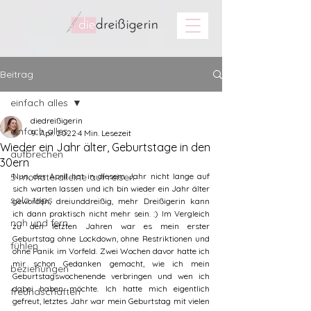
Beitrag
einfach alles
diedreißigerin
einfach alles
9. Apr. 2022
4 Min. Lesezeit
Wieder ein Jahr älter, Geburtstage in den
aufbrechen
30ern
5 monate alleine auf reisen
Nun, der April hat in diesem Jahr nicht lange auf 
sich warten lassen und ich bin wieder ein Jahr älter 
solo trips
geworden, dreiunddreißig, mehr Dreißigerin kann 
ich dann praktisch nicht mehr sein. :) Im Vergleich 
nah und fern
zu den letzten Jahren war es mein erster 
Geburtstag ohne Lockdown, ohne Restriktionen und 
fühlen
ohne Panik im Vorfeld. Zwei Wochen davor hatte ich 
mir schon Gedanken gemacht, wie ich mein 
beziehungen
Geburtstagswochenende verbringen und wen ich 
dabei haben möchte. Ich hatte mich eigentlich 
freundschaften
gefreut, letztes Jahr war mein Geburtstag mit vielen 