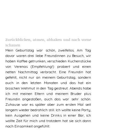
Zurückblicken, atmen, abhaken und nach vorne 
schauen
Mein Geburtstag war schön, zweifellos. Am Tag 
davor waren drei liebe Freundinnen zu Besuch, wir 
haben Kaffee getrunken, verschieden Kuchenstücke 
von Verenas (Empfehlung!) probiert und einen 
netten Nachmittag verbracht. Eine Freundin hat 
gefehlt, nicht nur an meinem Geburtstag, sondern 
auch in den letzten Monaten und das hat ein 
bisschen Wehmut in den Tag gestreut. Abends habe 
ich mit meinen Eltern und meinem Bruder plus 
Freundin angestoßen, auch das war sehr schön. 
Zuhause war es später aber zum ersten Mal seit 
langem wieder bedrohlich still. Ich wollte keine Party, 
kein Ausgehen und keine Drinks in einer Bar, ich 
wollte Zeit für mich und trotzdem hat sie sich dann 
nach Einsamkeit angefühlt. 