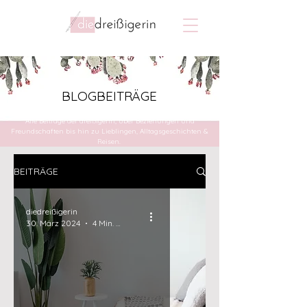
BLOGBEITRÄGE
Alle Beiträge der dreißigerin, über Beziehungen und
Freundschaften bis hin zu Lieblingen, Alltagsgeschichten &
Reisen.
BEITRÄGE
diedreißigerin
30. März 2024
4 Min. Lesezeit