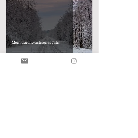
Mein durchwachsenes Jahr
diedreißigerin
2. Jan. 2021
5 Min. Lesezeit
2020: wir waren, ich bin, danke & bussi