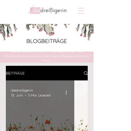
BLOGBEITRÄGE
Alle Beiträge der dreißigerin, über Beziehungen und
Freundschaften bis hin zu Lieblingen, Alltagsgeschichten &
Reisen.
BEITRÄGE
diedreißigerin
13. Juni
5 Min. Lesezeit