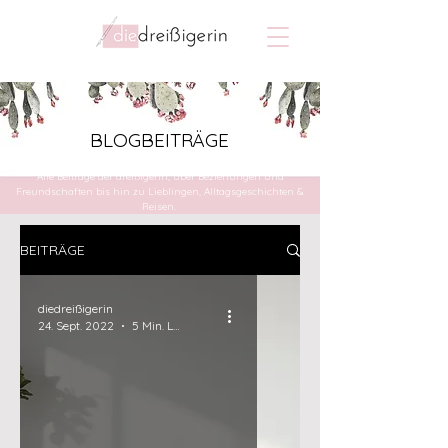
BLOGBEITRÄGE
Alle Beiträge der dreißigerin, über Beziehungen und
Freundschaften bis hin zu Lieblingen, Alltagsgeschichten &
Reisen.
BEITRÄGE
diedreißigerin
24. Sept. 2022
5 Min. Lesezeit