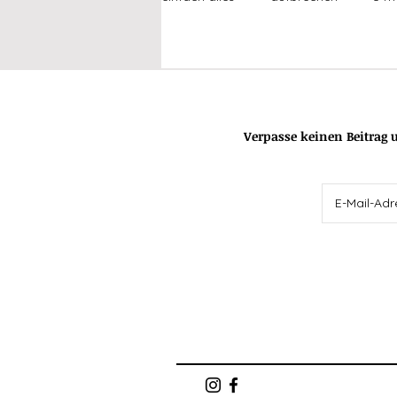
fühlen
beziehungen
fre
Verpasse keinen Beitrag
failing feminist
alltagsgeschi
how to...
jetzt & immer liebli