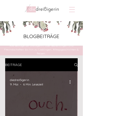
BLOGBEITRÄGE
Alle Beiträge der dreißigerin, über Beziehungen und
Freundschaften bis hin zu Lieblingen, Alltagsgeschichten &
Reisen.
BEITRÄGE
diedreißigerin
9. Mai
6 Min. Lesezeit