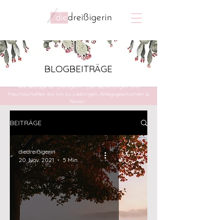
BLOGBEITRÄGE
Alle Beiträge der dreißigerin, über Beziehungen und
Freundschaften bis hin zu Lieblingen, Alltagsgeschichten &
Reisen.
BEITRÄGE
diedreißigerin
20. Nov. 2021
5 Min. Lesezeit