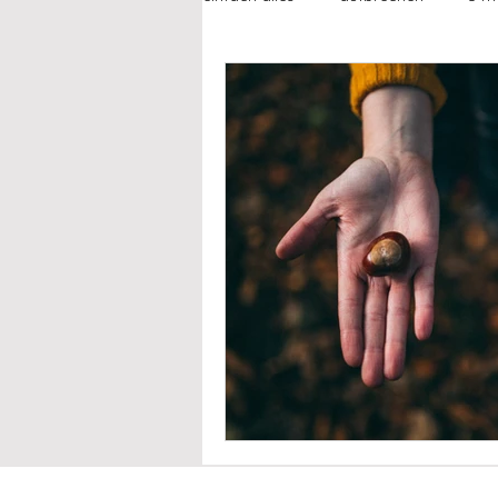
fühlen
beziehungen
fre
failing feminist
alltagsgeschi
how to...
jetzt & immer liebli