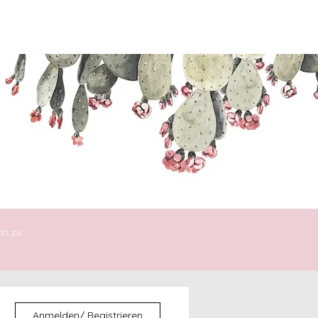
ENTDECKEN
DIE30ERIN
in zu
Anmelden/ Registrieren