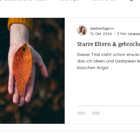
undschaften
ich mit mir
leben
diedreißigerin
12. Okt. 2024
5 Min. Lesezei
Starre Eltern & gebroch
chten
singledasein
entdecken
then vs now
Dieser Titel steht schon etwas
das ich Ideen und Gedanken kr
bisschen Angst ...
nge