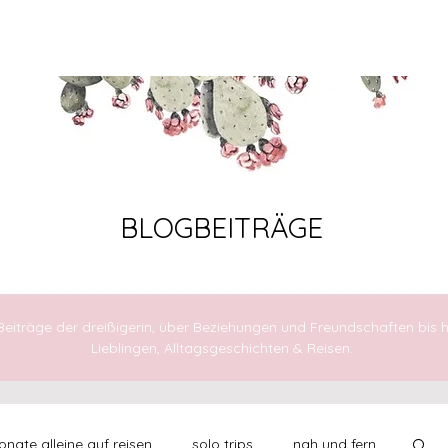
AUFBRECHEN
FÜHLEN
LEBEN
BLOGBEITRÄGE
 Beiträge der dreißigerin, über Beziehungen und Freundschaften bis h
Lieblingen, Alltagsgeschichten & Reisen.
nate alleine auf reisen
solo trips
nah und fern