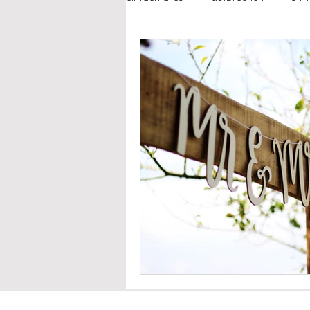
fühlen
beziehungen
fre
failing feminist
alltagsgeschi
how to...
jetzt & immer liebli