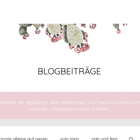
AUFBRECHEN
FÜHLEN
LEBEN
BLOGBEITRÄGE
 Beiträge der dreißigerin, über Beziehungen und Freundschaften bis h
Lieblingen, Alltagsgeschichten & Reisen.
nate alleine auf reisen
solo trips
nah und fern