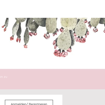
ENTDECKEN
DIE30ERIN
in zu
Anmelden/ Registrieren