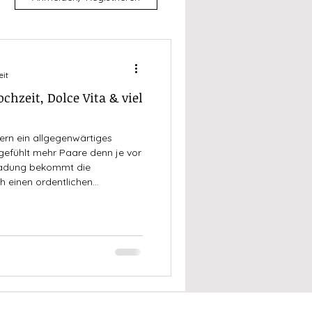
eit
chzeit, Dolce Vita & viel
gern ein allgegenwärtiges
gefühlt mehr Paare denn je vor
nladung bekommt die
h einen ordentlichen
ste Geschichten hab ich schon
gt haben, alleine zu einer
 auf der Toilette, einem
nden des Unwohlseins zwischen
en Paare