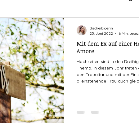
undschaften
ich mit mir
leben
diedreißigerin
25. Juni 2022
6 Min. Lesez
Mit dem Ex auf einer Ho
chten
singledasein
entdecken
then vs now
Amore
Hochzeiten sind in den Dreißi
Thema. In diesem Jahr treten 
nge
den Traualtar und mit der Ei
alleinstehende Frau auch gleic
Stressfaktor überreicht. Übel
gehört von Frauen, die es gewa
Hochzeit zu gehen. Von Tränen
Besäufnis an der Bar und Stu
all den vermeintlich glücklich