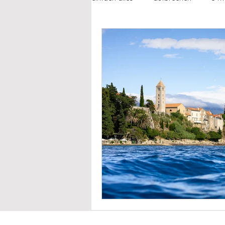
fühlen
beziehungen
fre
failing feminist
alltagsgeschi
how to...
jetzt & immer liebli