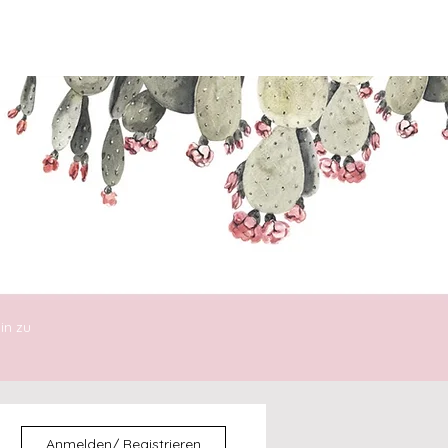
ENTDECKEN
DIE30ERIN
in zu
Anmelden/ Registrieren