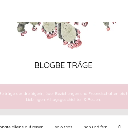
AUFBRECHEN
FÜHLEN
LEBEN
BLOGBEITRÄGE
 Beiträge der dreißigerin, über Beziehungen und Freundschaften bis h
Lieblingen, Alltagsgeschichten & Reisen.
nate alleine auf reisen
solo trips
nah und fern