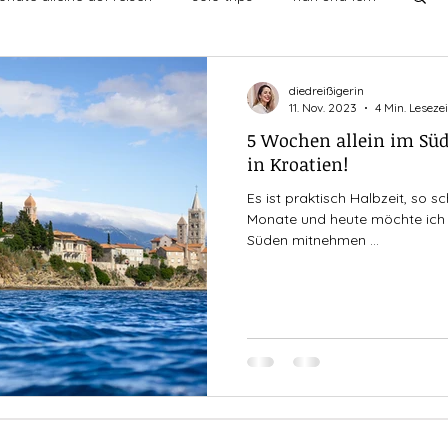
undschaften
ich mit mir
leben
diedreißigerin
11. Nov. 2023
4 Min. Lesezei
5 Wochen allein im Süd
chten
singledasein
entdecken
then vs now
in Kroatien!
Es ist praktisch Halbzeit, so s
Monate und heute möchte ich 
nge
Süden mitnehmen ...