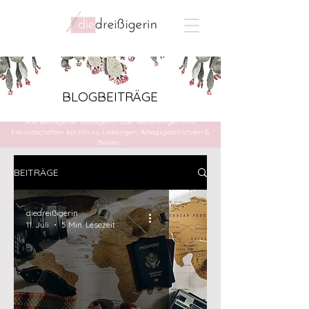
BLOGBEITRÄGE
Alle Beiträge der dreißigerin, über Beziehungen und
Freundschaften bis hin zu Lieblingen, Alltagsgeschichten &
Reisen.
BEITRÄGE
diedreißigerin
11. Juli
5 Min. Lesezeit