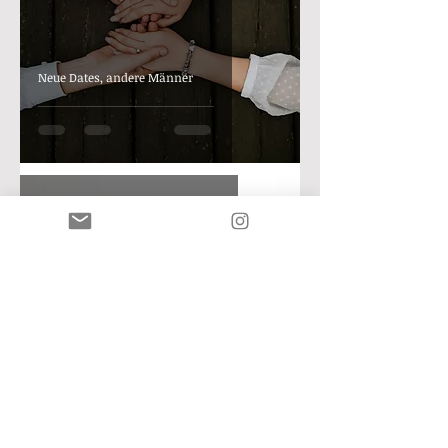
Neue Dates, andere Männer
diedreißigerin
13. Nov. 2021
5 Min. Lesezeit
Das perfekte erste Date