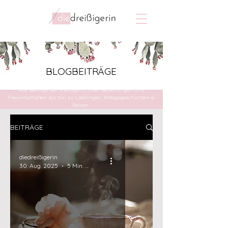
BLOGBEITRÄGE
Alle Beiträge der dreißigerin, über Beziehungen und
Freundschaften bis hin zu Lieblingen, Alltagsgeschichten &
Reisen.
BEITRÄGE
diedreißigerin
30. Aug. 2025
5 Min. Lesezeit