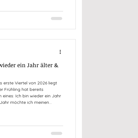
d Nehmen, Bedürfnisse auf
wieder ein Jahr älter &
s erste Viertel von 2026 liegt
r Frühling hat bereits
eines: Ich bin wieder ein Jahr
 Jahr möchte ich meinen
zu diesem alten und neuen
nen Meilenstein mit euch teilen.