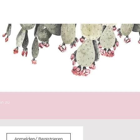
ENTDECKEN
DIE30ERIN
in zu
Anmelden/ Registrieren