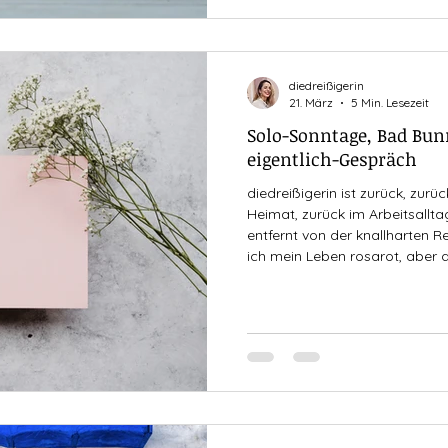
diedreißigerin
21. März
5 Min. Lesezeit
Solo-Sonntage, Bad Bun
eigentlich-Gespräch
diedreißigerin ist zurück, zurü
Heimat, zurück im Arbeitsallta
entfernt von der knallharten 
ich mein Leben rosarot, aber d
einiges passiert in den verga
haben wir uns gehört, als ich
verbracht habe. Plötzlich ist M
Tür, ich kann den Sommer för
ich einen