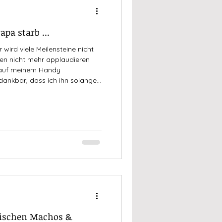
pa starb ...
 wird viele Meilensteine nicht
ten nicht mehr applaudieren
 auf meinem Handy
dankbar, dass ich ihn solange
ar und, da bin ich mir sicher,
.
wischen Machos &