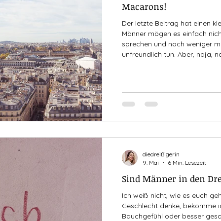
Macarons!
Der letzte Beitrag hat einen kl
Männer mögen es einfach nich
sprechen und noch weniger mö
unfreundlich tun. Aber, naja,
auf Eis gelegt und der Männerw
die Stadt der Liebe nach mir, we
sehr wenigen Hauptstädte Euro
seit jeher habe ich immer gesa
meiner großen L
diedreißigerin
9. Mai
6 Min. Lesezeit
Sind Männer in den Dre
Ich weiß nicht, wie es euch ge
Geschlecht denke, bekomme ic
Bauchgefühl oder besser gesagt