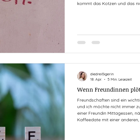
kommt das Kotzen und das nic
Berichterstattung rund um Gew
Monate und Jahre ist mehr als
allgegenwärtig und so stellt s
Frage, ob Männer überhaupt 
beziehungsweise mit welchem 
diedreißigerin
18. Apr.
5 Min. Lesezeit
Wenn Freundinnen plöt
Freundschaften sind ein wichti
und ich möchte nicht immer zu
einer Freundin Mittagessen, n
Kaffeedate mit einer anderen, 
ein administrativer Aufwand, a
auch manchmal eingefordert w
wir uns wieder am Spielplatz, 