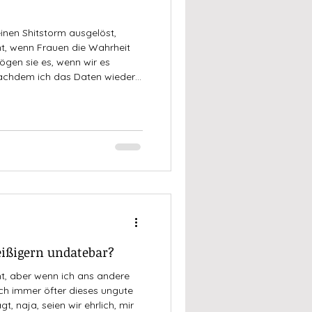
einen Shitstorm ausgelöst,
t, wenn Frauen die Wahrheit
gen sie es, wenn wir es
 nachdem ich das Daten wieder
elt Adieu gesagt hatte, rief
lch Ironie. Paris ist eine der
pas, in der ich noch nie war,
gt, dass ich dort einmal mit
ißigern undatebar?
ht, aber wenn ich ans andere
h immer öfter dieses ungute
, naja, seien wir ehrlich, mir