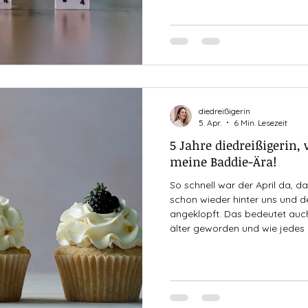
Beziehung ist es ein Geben un
beiden Se
diedreißigerin
5. Apr.
6 Min. Lesezeit
5 Jahre diedreißigerin, 
meine Baddie-Ära!
So schnell war der April da, da
schon wieder hinter uns und de
angeklopft. Das bedeutet auch 
älter geworden und wie jedes
Geburtstag, meine Gedanken 
Lebensjahr und auch einen klei