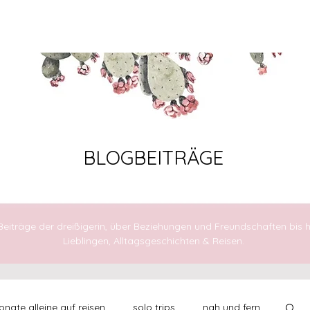
AUFBRECHEN
FÜHLEN
LEBEN
BLOGBEITRÄGE
 Beiträge der dreißigerin, über Beziehungen und Freundschaften bis h
Lieblingen, Alltagsgeschichten & Reisen.
nate alleine auf reisen
solo trips
nah und fern