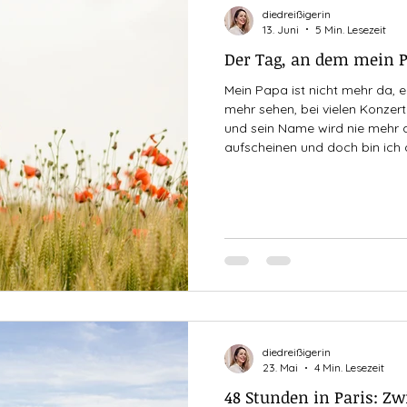
diedreißigerin
13. Juni
5 Min. Lesezeit
Der Tag, an dem mein Pa
Mein Papa ist nicht mehr da, er
mehr sehen, bei vielen Konzer
und sein Name wird nie mehr
aufscheinen und doch bin ich 
hatte, dass er immer präsent w
mich ganz fest lieb hatte. Ich lass dich gehen, aber ich
behalte alle schönen Momente
diedreißigerin
23. Mai
4 Min. Lesezeit
48 Stunden in Paris: Z