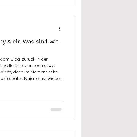
ny & ein Was-sind-wir-
ck am Blog, zurück in der
g, vielleicht aber noch etwas
Realität, denn im Moment sehe
azu später. Naja, es ist wieder
ngenen Wochen, das letzte Mal
 noch in Marokko Neujahr
ärz, der Frühling steht vor der
mlich schon riechen und wenn