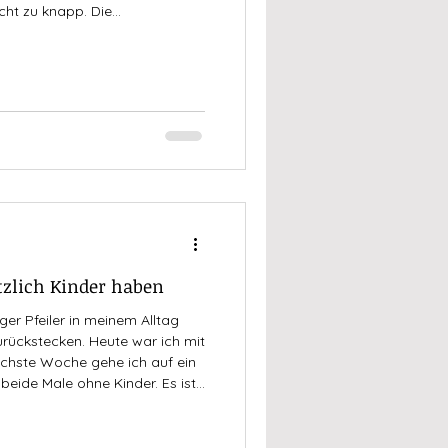
ht zu knapp. Die
alt gegen Frauen der letzten
 belastend, Misogynie
ich mir berechtigterweise die
noch datebar sind
Risikopotenzial,
zlich Kinder haben
ger Pfeiler in meinem Alltag
rückstecken. Heute war ich mit
ächste Woche gehe ich auf ein
beide Male ohne Kinder. Es ist
ber es ist möglich und darf
erden. Ein anderes Mal sehen
auch das ist okay. Wie in jeder