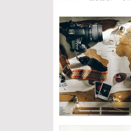
fühlen
beziehungen
fre
failing feminist
alltagsgeschi
how to...
jetzt & immer liebli