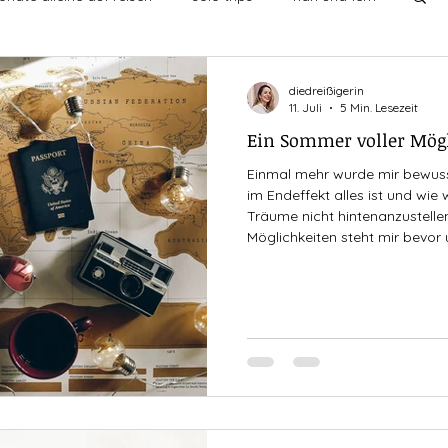
undschaften
ich mit mir
leben
diedreißigerin
11. Juli
5 Min. Lesezeit
Ein Sommer voller Mög
chten
singledasein
entdecken
then vs now
Einmal mehr wurde mir bewusst
im Endeffekt alles ist und wie
Träume nicht hintenanzustelle
nge
Möglichkeiten steht mir bevor 
auszukosten.